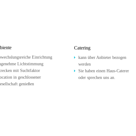
iente
Catering
bwechslungsreiche Einrichtung
kann über Anbieter bezogen 

ngenehme Lichtstimmung
werden 
trecken mit Suchtfaktor
Sie haben einen Haus-Caterer 

ocation in geschlossener 
oder sprechen uns an.
esellschaft genießen