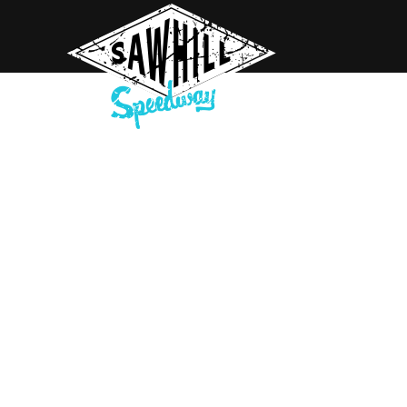
 & 
rn