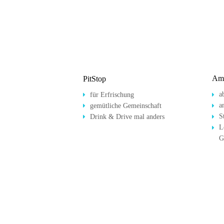
Amb
PitStop
a
für Erfrischung


a
gemütliche Gemeinschaft


S
Drink & Drive mal anders


L

G