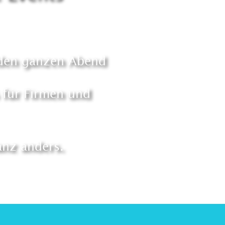
 den ganzen Abend
 für Firmen und 
nz anders. 