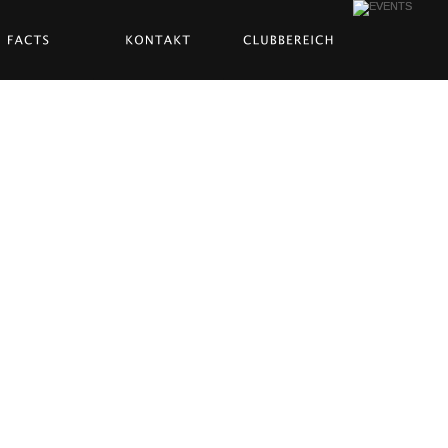
eambuilding
Firmenfeie