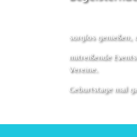
sorglos genießen,
mitreißende Events
Vereine.
Geburtstage mal ga