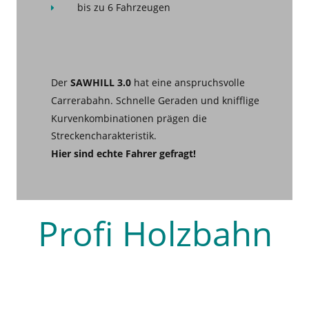
bis zu 6 Fahrzeugen

Der
 SAWHILL 3.0
 hat eine anspruchsvolle 
Carrerabahn. Schnelle Geraden und knifflige 
Kurvenkombinationen prägen die 
Streckencharakteristik.
Hier sind echte Fahrer gefragt! 
Profi Holzbahn