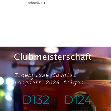
schnell. :-)
Clubmeisterschaft
Ergebnisse Sawhill 
Longhorn 2026 folgen 
D132
D124