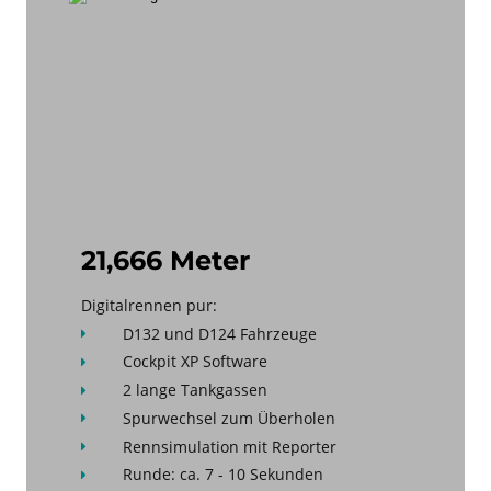
21,666 Meter
Digitalrennen pur:
D132 und D124 Fahrzeuge 

Cockpit XP Software

2 lange Tankgassen

Spurwechsel zum Überholen

Rennsimulation mit Reporter

Runde: ca. 7 - 10 Sekunden
