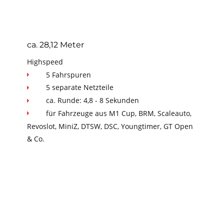
ca. 28,12 Meter
Highspeed
5 Fahrspuren

5 separate Netzteile

ca. Runde: 4,8 - 8 Sekunden

für Fahrzeuge aus M1 Cup, BRM, Scaleauto, 

Revoslot, MiniZ, DTSW, DSC, Youngtimer, GT Open 
& Co.
Sawhill Racing Center
Weg Nummer 396  2b
22419 Hamburg Langenhorn
Im Norden Hamburgs - Deutschland